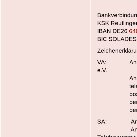
Bankverbindun
KSK Reutling
IBAN DE26
64
BIC SOLADE
Zeichenerklär
VA: Angebot 
e.V.
Anmeldung 
telefo
postali
per Intern
per E-Mail
SA: Angebot 
Anmeldungen