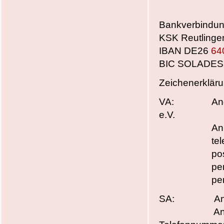
Bankverbindun
KSK Reutling
IBAN DE26
64
BIC SOLADE
Zeichenerklär
VA: Angebot 
e.V.
Anmeldung 
telefo
postali
per Intern
per E-Mail
SA: Angebot 
Anmeldungen