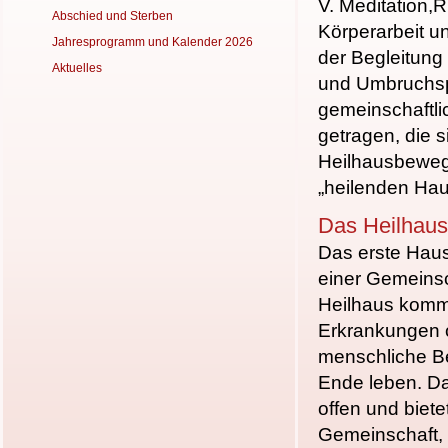
V. Meditation,
R
Abschied und Sterben
Körper
arbeit 
Jahresprogramm und Kalender 2026
der Begleitung 
Aktuelles
und Umbruchs
gemeinschaftl
getragen, die s
Heilhausbewe
„heilenden Ha
Das Heilhaus
Das erste Haus
einer Gemeinsc
Heilhaus komme
Erkrankungen o
menschliche Be
Ende leben.
Da
offen
und bietet
Ge
meinschaft,