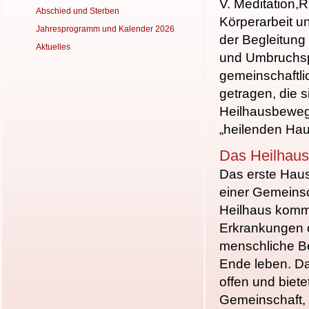
V. Meditation,
R
Abschied und Sterben
Körper
arbeit 
Jahresprogramm und Kalender 2026
der Begleitung 
Aktuelles
und Umbruchs
gemeinschaftl
getragen, die s
Heilhausbewe
„heilenden Ha
Das Heilhaus
Das erste Haus
einer Gemeinsc
Heilhaus komme
Erkrankungen o
menschliche Be
Ende leben.
Da
offen
und bietet
Ge
meinschaft,