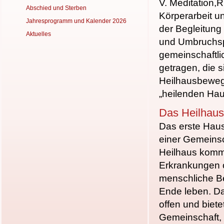
V. Meditation,
R
Abschied und Sterben
Körper
arbeit 
Jahresprogramm und Kalender 2026
der Begleitung 
Aktuelles
und Umbruchs
gemeinschaftl
getragen, die s
Heilhausbewe
„heilenden Ha
Das Heilhaus
Das erste Haus
einer Gemeinsc
Heilhaus komme
Erkrankungen o
menschliche Be
Ende leben.
Da
offen
und bietet
Ge
meinschaft,